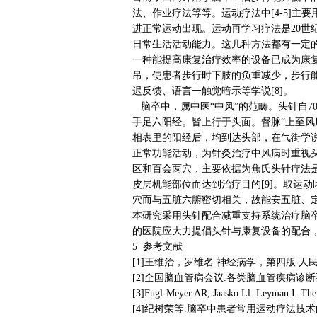
法、作业疗法等等。运动疗法中[4-5]主要用
进正常运动出现。运动再学习疗法是20世纪8
日常生活活动能力。这几种方法都有一定
一种能提高康复治疗效率的设备已成为康
吊，使患者步行时下肢的负重减少，步行能
迟反馈、语言一触觉暗示等学说[8]。
脑卒中，属中医“中风”的范畴。头针自
手足六阳经。皆上行于头面。督脉“上至
相表里的阳经后，均到达头部，在气街学
正常功能活动，为针灸治疗中风病时重视
区和百会两穴，主要依据为焦氏头针疗法
皮层机能部位而达到治疗目的[9]。取运
穴而与五脏六腑密切相关，故能安五脏、
本研究采用头针配合减重支持系统治疗脑
的医院应大力提倡头针与康复设备的配合
5 参考文献
[1]王维治，罗维名.神经病学，第四版.人民卫
[2]全国脑血管病会议.各类脑血管疾病诊断要点[J
[3]Fugl-Meyer AR, Jaasko Ll. Leyman I. The P
[4]纪树荣等.脑卒中患者常用运动疗法技术的现代