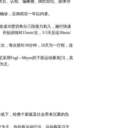
智力、语言、认知、偏瘫侧、病灶部位、肢体功
检查确诊，且病程在一年以内者。
头皮成30度切角分三段接力刺入，施行快速
时15min/次，3-5天后达30min/
次，每次留针30分钟，10天为一疗程，连
ugl—Meyer的下肢运动量表[3]，其
动为主。
低下，给整个家庭及社会带来沉重的负
疗为主。包括有运动疗法、运动再学习方