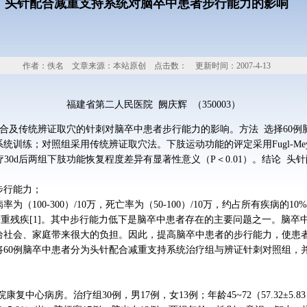
头针配合减重支持系统对脑卒中患者步行能力的影响
作者：佚名 文章来源：本站原创 点击数：
更新时间：2007-4-13
福建省第二人民医院 阙庆辉 （350003）
合及传统辨证取穴的针刺对脑卒中患者步行能力的影响。方法 选择60例
训练；对照组采用传统辨证取穴法。下肢运动功能的评定采用Fugl-Me
，治疗30d后两组下肢功能恢复程度差异有显著性意义（P＜0.01）。结论
步行能力；
（100-300）/10万，死亡率为（50-100）/10万，约占所有疾病的
等严重残疾[1]。其中步行能力低下是脑卒中患者存在的主要问题之一。脑
给社会、家庭带来很大的负担。因此，提高脑卒中患者的步行能力，使患
将60例脑卒中患者分为头针配合减重支持系统治疗组与辨证针刺对照组，
复中心病房。治疗组30例，男17例，女13例；年龄45~72（57.32±5.