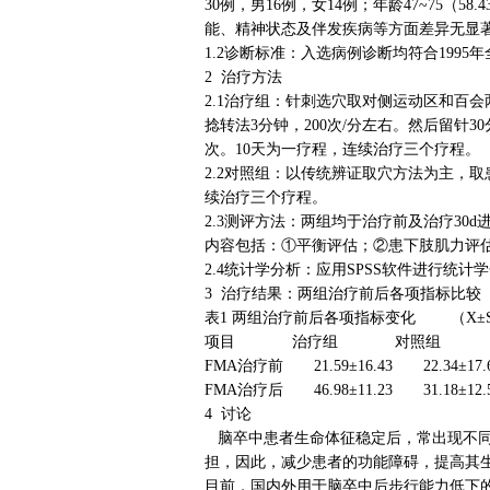
30例，男16例，女14例；年龄47~75（
能、精神状态及伴发疾病等方面差异无显著性
1.2诊断标准：入选病例诊断均符合199
2 治疗方法
2.1治疗组：针刺选穴取对侧运动区和百会
捻转法3分钟，200次/分左右。然后留针3
次。10天为一疗程，连续治疗三个疗程。
2.2对照组：以传统辨证取穴方法为主，
续治疗三个疗程。
2.3测评方法：两组均于治疗前及治疗30d
内容包括：①平衡评估；②患下肢肌力评估；
2.4统计学分析：应用SPSS软件进行统
3 治疗结果：两组治疗前后各项指标比较
表1 两组治疗前后各项指标变化 （X±S，
项目 治疗组 对照组
FMA治疗前 21.59±16.43 22.34±1
FMA治疗后 46.98±11.23 31.18±1
4 讨论
脑卒中患者生命体征稳定后，常出现不同
担，因此，减少患者的功能障碍，提高其
目前，国内外用于脑卒中后步行能力低下