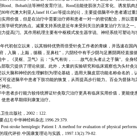
Rood、Bobath法等神经发育疗法。Rood法能使肌张力正常化、诱发肌肉
0年代澳大利亚人Janef H.Carr等提出的[6]，主要提倡脑卒中患者
的实用价值，但是在治疗中需要治疗师和患者一对一的密切配合，所以需
复医学研究的热点。减重支持系统是近年来受到关注的康复治疗方法之一
力提高[7]。其作用机理主要有中枢模式发生器学说、神经系统可塑论
70年代初创立以来，以其独特优势而倍受针灸工作者的青睐，并迅速在国
风府，入脑，上巅，循额，至鼻柱”，六阴经中有手少阴与足厥阴两经直接
说中，《灵枢、卫气》云：“头气有街，……故气在头者止之于脑”。全身
头部取穴提供了理论依据。此外，大量的实验研究和临床观察也为头针灸
是以大脑和神经的生理解剖为理论基础，选用大脑皮层功能名称命名的，
动区可促进脑卒中患者下肢功能的恢复，从而提高步行能力。百会为督脉
定神志。
卒中患者步行能力较传统辨证针灸取穴治疗更具有临床实用价值，更能使
，使患者早期得到康复治疗。
生出版社，2002：122.
].中华神经科杂志.1996.29:379.
ost-stroke hemiplegic Patient I: A method for evaluation of physical perform
评价.中国康复理论与实践，1997.13(2):79-82.