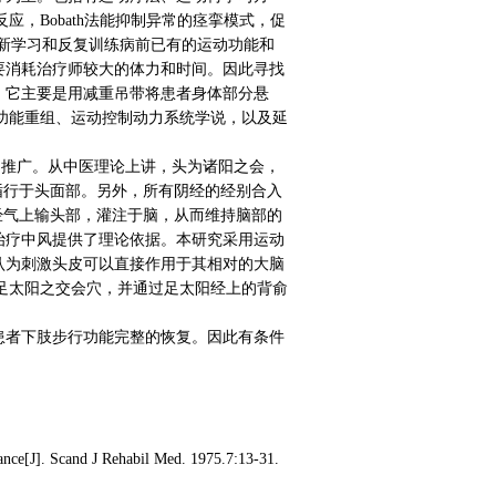
反应，Bobath法能抑制异常的痉挛模式，促
通过重新学习和反复训练病前已有的运动功能和
要消耗治疗师较大的体力和时间。因此寻找
。它主要是用减重吊带将患者身体部分悬
与功能重组、运动控制动力系统学说，以及延
内推广。从中医理论上讲，头为诸阳之会，
循行于头面部。另外，所有阴经的经别合入
经气上输头部，灌注于脑，从而维持脑部的
治疗中风提供了理论依据。本研究采用运动
认为刺激头皮可以直接作用于其相对的大脑
与足太阳之交会穴，并通过足太阳经上的背俞
患者下肢步行功能完整的恢复。因此有条件
ance[J]. Scand J Rehabil Med. 1975.7:13-31.