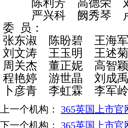
陈利芳
高德荣
严兴科
阙秀琴
委
员：
张东淑
陈盼碧
王海
刘文涛
王玉明
王述
周关杰
董正妮
高智
程艳婷
游世晶
刘成
卜彦青
李虹霖
李军
上一个机构：
365英国上市
下一个机构：
365英国上市